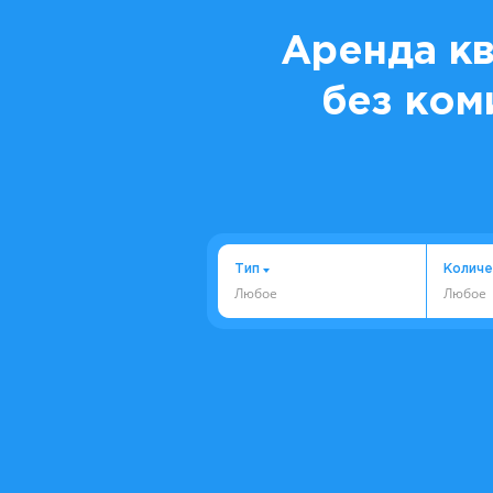
Аренда кв
без ком
Тип
Количе
Любое
Любое