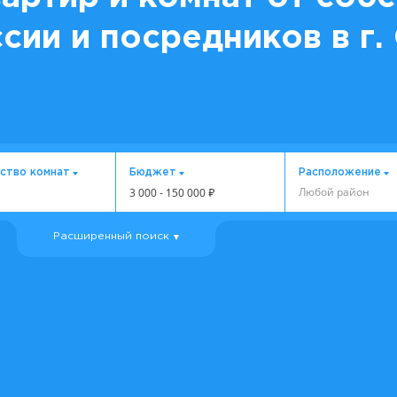
сии и посредников в г
ство комнат
Бюджет
Расположение
Любой район
3 000
-
150 000
₽
Расширенный поиск