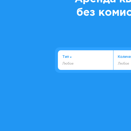
без комис
Тип
Количе
Любое
Любое