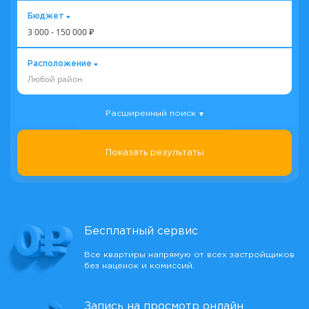
Бюджет
3 000
-
150 000
₽
Расположение
Любой район
Расширенный поиск
Показать результаты
Бесплатный сервис
Все квартиры напрямую от всех застройщиков
без наценок и комиссий.
Запись на просмотр онлайн