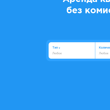
без коми
Тип
Количе
Любое
Любое