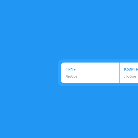
Тип
Количе
Любое
Любое