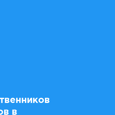
ственников
ов в