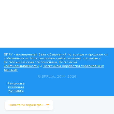
БПРУ - проверенная база объявлений по аренде и продаже от
собственников. Использование сайта означает согласие с
Пользовательским соглашением
,
Политикой
конфиденциальности
и
Политикой обработки персональных
данныых
© BPRU.ru, 2014-
2026
Реквизиты
компании
Контакты
Фильтр по параметрам