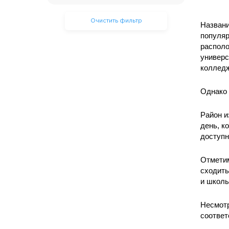
Очистить фильтр
Названи
популяр
располо
универс
колледж
Однако 
Район и
день, к
доступн
Отметим
сходить
и школ
Несмотр
соотве