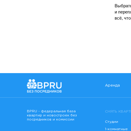
Выбрать
и переп
всё, чт
Аренда
BPRU - федеральная база
СНЯТЬ КВАРТ
квартир и новостроек без
посредников и комиссии
Студии
1-комнатные