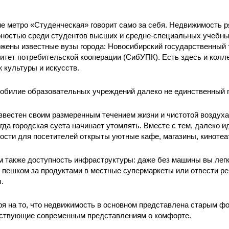
е метро «Студенческая» говорит само за себя. Недвижимость 
ностью среди студентов высших и средне-специальных учебны
жены известные вузы города: Новосибирский государственный 
итет потребительской кооперации (СибУПК). Есть здесь и колл
 культуры и искусств.
обилие образовательных учреждений далеко не единственный 
звестен своим размеренным течением жизни и чистотой воздух
огда городская суета начинает утомлять. Вместе с тем, далеко 
ости для посетителей открыты уютные кафе, магазины, кинотеа
 также доступность инфраструктуры: даже без машины вы легко
 пешком за продуктами в местные супермаркеты или отвести р
ы.
я на то, что недвижимость в основном представлена старым фо
тствующие современным представлениям о комфорте.