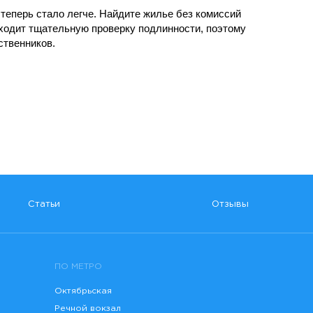
теперь стало легче. Найдите жилье без комиссий
оходит тщательную проверку подлинности, поэтому
ственников.
Статьи
Отзывы
ПО МЕТРО
Октябрьская
Речной вокзал