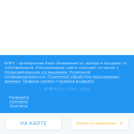
БПРУ - проверенная база объявлений по аренде и продаже от
собственников. Использование сайта означает согласие с
Пользовательским соглашением
,
Политикой
конфиденциальности
,
Политикой обработки персональных
данныых
,
Правила оплаты
и
правила возврата
© BPRU.ru, 2014-
2026
Реквизиты
компании
Контакты
НА КАРТЕ
Фильтр по параметрам