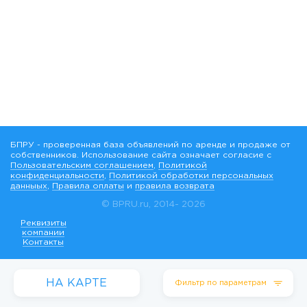
БПРУ - проверенная база объявлений по аренде и продаже от
собственников. Использование сайта означает согласие с
Пользовательским соглашением
,
Политикой
конфиденциальности
,
Политикой обработки персональных
данныых
,
Правила оплаты
и
правила возврата
© BPRU.ru, 2014-
2026
Реквизиты
компании
Контакты
НА КАРТЕ
Фильтр по параметрам