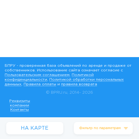
БПРУ - проверенная база объявлений по аренде и продаже от
собственников. Использование сайта означает согласие с
Пользовательским соглашением
,
Политикой
конфиденциальности
,
Политикой обработки персональных
данныых
,
Правила оплаты
и
правила возврата
© BPRU.ru, 2014-
2026
Реквизиты
компании
Контакты
НА КАРТЕ
Фильтр по параметрам