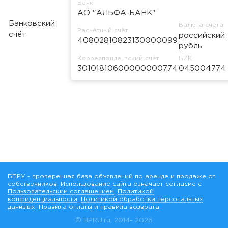
Банк
АО "АЛЬФА-БАНК"
Банковский
Валюта счёта
Расчётный счёт
счёт
российский
40802810823130000099
рубль
Корреспондентский счёт
БИК
30101810600000000774
045004774
БПРУ - проверенная база объявлений по аренде и продаже от
собственников. Использование сайта означает согласие с
Пользовательским соглашением
,
Политикой
конфиденциальности
,
Политикой обработки персональных
данныых
,
Правила оплаты
и
правила возврата
© BPRU.ru, 2014-
2026