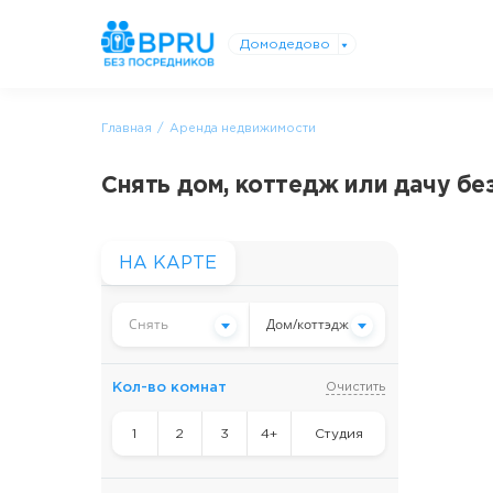
Домодедово
Главная
Аренда недвижимости
Снять дом, коттедж или дачу бе
НА КАРТЕ
Снять
Дом/коттэдж
Кол-во комнат
Очистить
1
2
3
4+
Студия