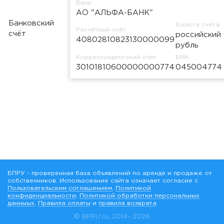
Банк
АО "АЛЬФА-БАНК"
Банковский
Валюта счёта
Расчётный счёт
счёт
российский
40802810823130000099
рубль
Корреспондентский счёт
БИК
30101810600000000774
045004774
БПРУ - проверенная база объявлений по аренде и продаже от
собственников. Использование сайта означает согласие с
Пользовательским соглашением
,
Политикой
конфиденциальности
,
Политикой обработки персональных
данныых
,
Правила оплаты
и
правила возврата
© BPRU.ru, 2014-
2026