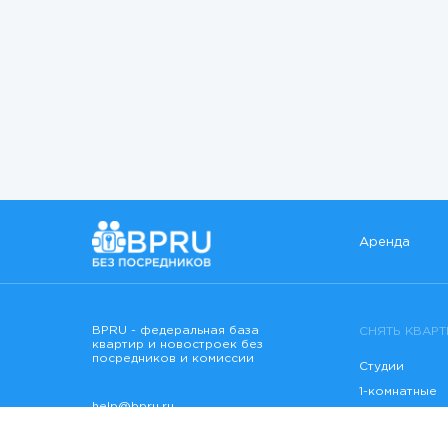
Аренда
BPRU - федеральная база
СНЯТЬ КВАРТ
квартир и новостроек без
посредников и комиссии
Студии
1-комнатные
help@bpru.ru
2-комнатные
Реквизиты компании
3-комнатные