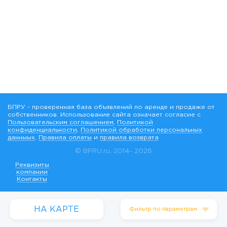
БПРУ - проверенная база объявлений по аренде и продаже от
собственников. Использование сайта означает согласие с
Пользовательским соглашением
,
Политикой
конфиденциальности
,
Политикой обработки персональных
данныых
,
Правила оплаты
и
правила возврата
© BPRU.ru, 2014-
2026
Реквизиты
компании
Контакты
НА КАРТЕ
Фильтр по параметрам