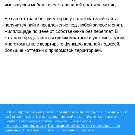
имеющуюся мебель в счет арендной платы за месяц.
Без агентства и без риелторов у пользователей сайта
получится найти предложение под любой запрос и снять
жилплощадь по цене от собственника без переплат. В
каталоге представлены однокомнатные и уютные студии,
многокомнатные квартиры с функциональной лоджией,
большие коттеджи с придомовой территорией.
БПРУ - проверенная база объявлений по аренде и продаже от
собственников. Использование сайта означает согласие с
Пользовательским соглашением
,
Политикой
конфиденциальности
,
Политикой обработки персональных
данныых
,
Правила оплаты
и
правила возврата