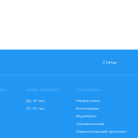
Статьи
ИРУ
СНЯТЬ КОМНАТУ
ПО РАЙОНУ
До 10 тыс.
Некрасовка
От 10 тыс.
Котельники
Жулебино
Лухмановская
Лермонтовский проспект