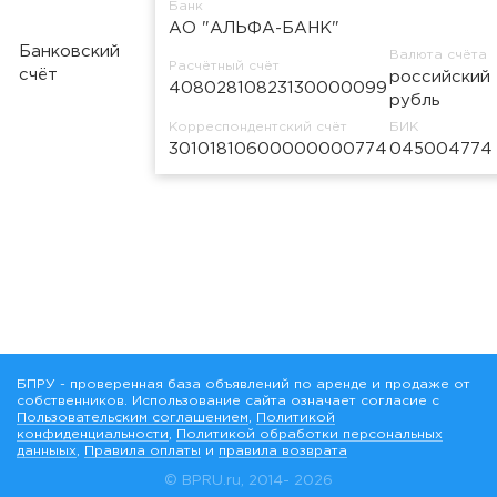
Банк
АО "АЛЬФА-БАНК"
Банковский
Валюта счёта
Расчётный счёт
счёт
российский
40802810823130000099
рубль
Корреспондентский счёт
БИК
30101810600000000774
045004774
БПРУ - проверенная база объявлений по аренде и продаже от
собственников. Использование сайта означает согласие с
Пользовательским соглашением
,
Политикой
конфиденциальности
,
Политикой обработки персональных
данныых
,
Правила оплаты
и
правила возврата
© BPRU.ru, 2014-
2026