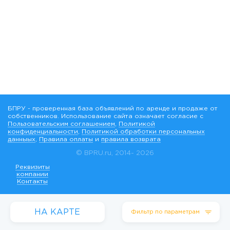
БПРУ - проверенная база объявлений по аренде и продаже от
собственников. Использование сайта означает согласие с
Пользовательским соглашением
,
Политикой
конфиденциальности
,
Политикой обработки персональных
данныых
,
Правила оплаты
и
правила возврата
© BPRU.ru, 2014-
2026
Реквизиты
компании
Контакты
НА КАРТЕ
Фильтр по параметрам