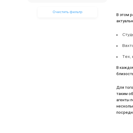
Очистить фильтр
В этом 
актуаль
Студ
Вахт
Тех,
В каждо
близость
Для того
таким о
агенты 
нескольк
посредни