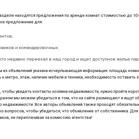
разделе находятся предложения по аренде комнат стоимостью до 10 
ное предложение для:
ентов;
овиков и командировочных;
 кто недавно переехал в наш город и ищет доступное жилье па
м из объявлений указана исчерпывающая информация: площадь комнат
 к метро, этаж, наличие мебели и техники, необходимость оставить з
, чтобы увидеть контакты хозяина недвижимости, нужно пройти коро
бразом мы можем убедиться в том, что на сайте размещают и ищут о
по недвижимости. Все авторы объявлений также проходят обязательн
о вопросов, чтобы убедиться, что объявление от собственника. Для
ков, не переплачивая за комиссию агентства!