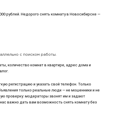
000 рублей. Недорого снять комнату в Новосибирске —
раллельно с поиском работы.
ы, количество комнат в квартире, адрес дома и
алог.
ткую регистрацию и указать свой телефон. Только
бъявления только реальные люди — не мошенники и не
ую проверку: модераторы звонят им и задают
 нас важно дать вам возможность снять комнату без