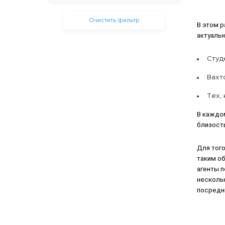
Очистить фильтр
В этом 
актуаль
Студ
Вахт
Тех,
В каждо
близость
Для того
таким о
агенты 
нескольк
посредни