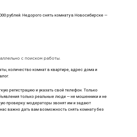
000 рублей. Недорого снять комнату в Новосибирске —
раллельно с поиском работы.
ы, количество комнат в квартире, адрес дома и
алог.
ткую регистрацию и указать свой телефон. Только
бъявления только реальные люди — не мошенники и не
ую проверку: модераторы звонят им и задают
 нас важно дать вам возможность снять комнату без