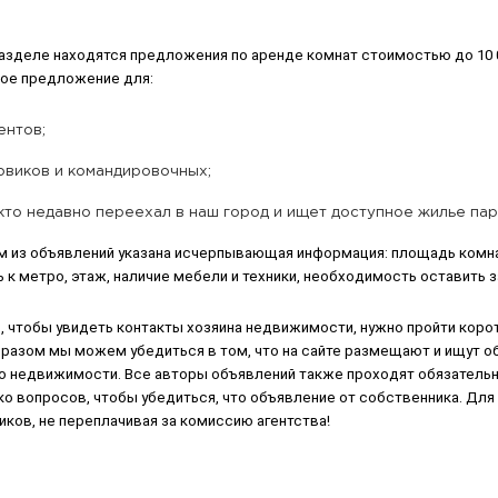
разделе находятся предложения по аренде комнат стоимостью до 10 
ное предложение для:
ентов;
овиков и командировочных;
 кто недавно переехал в наш город и ищет доступное жилье па
м из объявлений указана исчерпывающая информация: площадь комнат
 к метро, этаж, наличие мебели и техники, необходимость оставить з
, чтобы увидеть контакты хозяина недвижимости, нужно пройти коро
бразом мы можем убедиться в том, что на сайте размещают и ищут о
по недвижимости. Все авторы объявлений также проходят обязательн
о вопросов, чтобы убедиться, что объявление от собственника. Для
ков, не переплачивая за комиссию агентства!