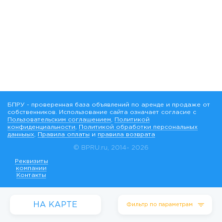
БПРУ - проверенная база объявлений по аренде и продаже от
собственников. Использование сайта означает согласие с
Пользовательским соглашением
,
Политикой
конфиденциальности
,
Политикой обработки персональных
данныых
,
Правила оплаты
и
правила возврата
© BPRU.ru, 2014-
2026
Реквизиты
компании
Контакты
НА КАРТЕ
Фильтр по параметрам