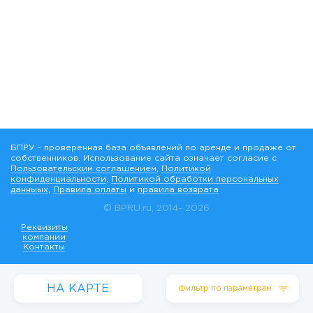
БПРУ - проверенная база объявлений по аренде и продаже от
собственников. Использование сайта означает согласие с
Пользовательским соглашением
,
Политикой
конфиденциальности
,
Политикой обработки персональных
данныых
,
Правила оплаты
и
правила возврата
© BPRU.ru, 2014-
2026
Реквизиты
компании
Контакты
НА КАРТЕ
Фильтр по параметрам