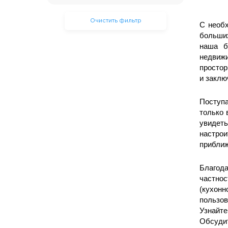
Очистить фильтр
С необх
больших
наша б
недвиж
простор
и заклю
Поступ
только 
увидеть
настрои
приближ
Благода
частнос
(кухонн
пользов
Узнайте
Обсудит