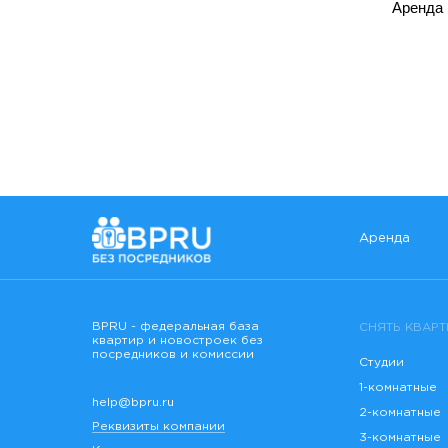
Аренда 
Аренда
BPRU - федеральная база
СНЯТЬ КВАРТ
квартир и новостроек без
посредников и комиссии
Студии
1-комнатные
help@bpru.ru
2-комнатные
Реквизиты компании
3-комнатные