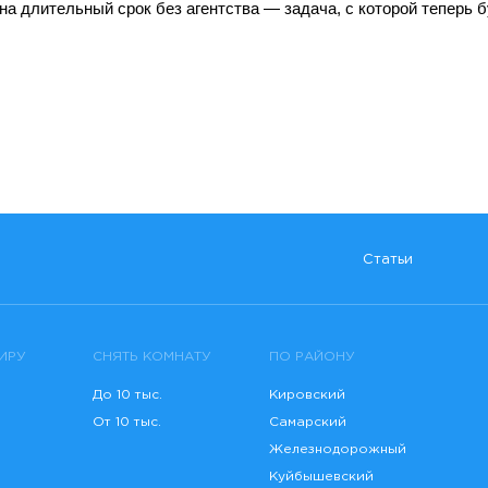
на длительный срок без агентства — задача, с которой теперь б
Статьи
ИРУ
СНЯТЬ КОМНАТУ
ПО РАЙОНУ
До 10 тыс.
Кировский
От 10 тыс.
Самарский
Железнодорожный
Куйбышевский