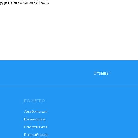
удет легко справиться.
Отзывы
ПО МЕТРО
Алабинская
Безымянка
Спортивная
Российская