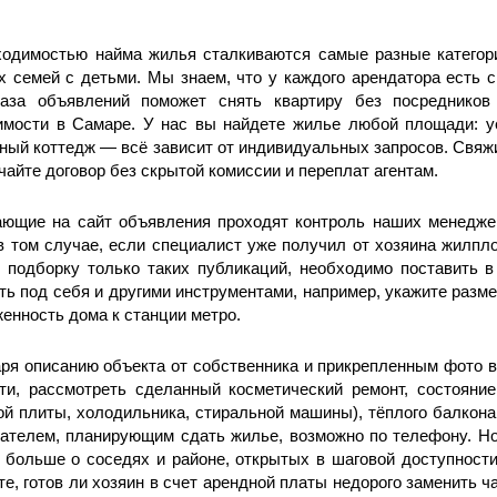
одимостью найма жилья сталкиваются самые разные категори
 семей с детьми. Мы знаем, что у каждого арендатора есть 
аза объявлений поможет снять квартиру без посредников 
имости в Самаре. У нас вы найдете жилье любой площади: у
ный коттедж — всё зависит от индивидуальных запросов. Свяжи
чайте договор без скрытой комиссии и переплат агентам.
ающие на сайт объявления проходят контроль наших менедже
в том случае, если специалист уже получил от хозяина жилп
 подборку только таких публикаций, необходимо поставить 
ть под себя и другими инструментами, например, укажите разме
енность дома к станции метро.
ря описанию объекта от собственника и прикрепленным фото в
ти, рассмотреть сделанный косметический ремонт, состояни
ой плиты, холодильника, стиральной машины), тёплого балкона
ателем, планирующим сдать жилье, возможно по телефону. Ном
 больше о соседях и районе, открытых в шаговой доступности
е, готов ли хозяин в счет арендной платы недорого заменить ч