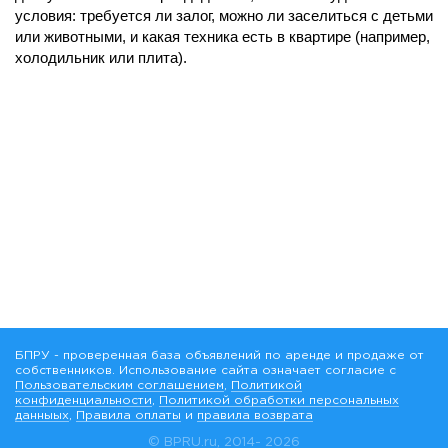
условия: требуется ли залог, можно ли заселиться с детьми
или животными, и какая техника есть в квартире (например,
холодильник или плита).
БПРУ - проверенная база объявлений по аренде и продаже от
собственников. Использование сайта означает согласие с
Пользовательским соглашением
,
Политикой
конфиденциальности
,
Политикой обработки персональных
данныых
,
Правила оплаты
и
правила возврата
© BPRU.ru, 2014-
2026