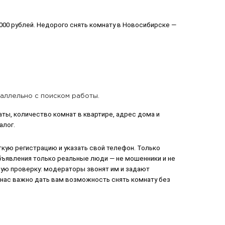
000 рублей. Недорого снять комнату в Новосибирске —
раллельно с поиском работы.
ы, количество комнат в квартире, адрес дома и
алог.
ткую регистрацию и указать свой телефон. Только
бъявления только реальные люди — не мошенники и не
ую проверку: модераторы звонят им и задают
 нас важно дать вам возможность снять комнату без