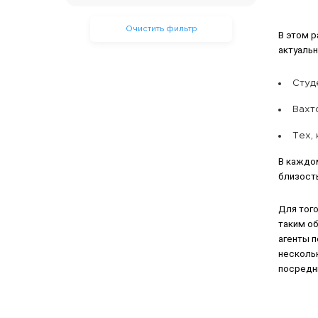
Очистить фильтр
В этом 
актуаль
Студ
Вахт
Тех,
В каждо
близость
Для того
таким о
агенты 
нескольк
посредни