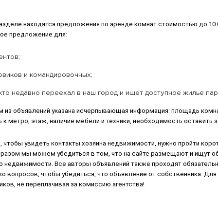
разделе находятся предложения по аренде комнат стоимостью до 10 
ное предложение для:
ентов;
овиков и командировочных;
 кто недавно переехал в наш город и ищет доступное жилье па
м из объявлений указана исчерпывающая информация: площадь комнат
 к метро, этаж, наличие мебели и техники, необходимость оставить з
, чтобы увидеть контакты хозяина недвижимости, нужно пройти коро
бразом мы можем убедиться в том, что на сайте размещают и ищут о
по недвижимости. Все авторы объявлений также проходят обязательн
о вопросов, чтобы убедиться, что объявление от собственника. Для
ков, не переплачивая за комиссию агентства!