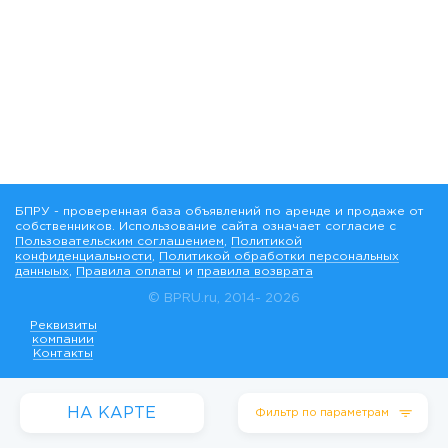
БПРУ - проверенная база объявлений по аренде и продаже от
собственников. Использование сайта означает согласие с
Пользовательским соглашением
,
Политикой
конфиденциальности
,
Политикой обработки персональных
данныых
,
Правила оплаты
и
правила возврата
© BPRU.ru, 2014-
2026
Реквизиты
компании
Контакты
НА КАРТЕ
Фильтр по параметрам