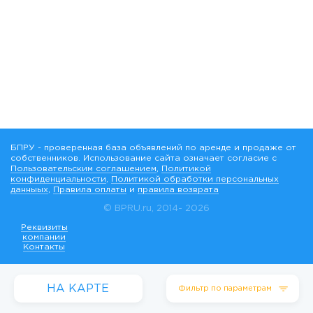
БПРУ - проверенная база объявлений по аренде и продаже от
собственников. Использование сайта означает согласие с
Пользовательским соглашением
,
Политикой
конфиденциальности
,
Политикой обработки персональных
данныых
,
Правила оплаты
и
правила возврата
© BPRU.ru, 2014-
2026
Реквизиты
компании
Контакты
НА КАРТЕ
Фильтр по параметрам