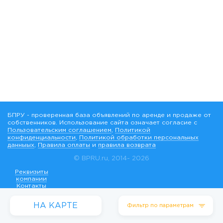
БПРУ - проверенная база объявлений по аренде и продаже от
собственников. Использование сайта означает согласие с
Пользовательским соглашением
,
Политикой
конфиденциальности
,
Политикой обработки персональных
данныых
,
Правила оплаты
и
правила возврата
© BPRU.ru, 2014-
2026
Реквизиты
компании
Контакты
НА КАРТЕ
Фильтр по параметрам