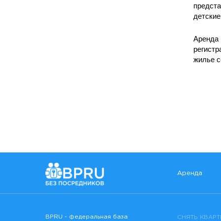
предста
детские
Аренда 
регистр
жилье с
Аренда
BPRU - федеральная база
СНЯТЬ КВАРТ