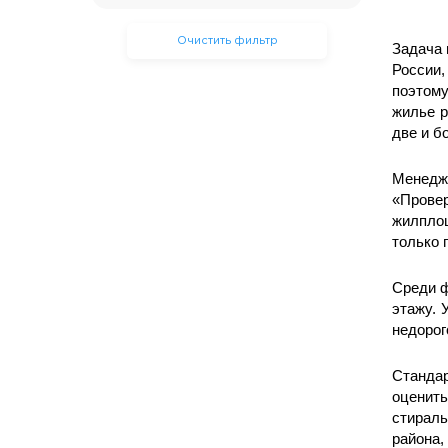
Очистить фильтр
Задача 
России,
поэтому
жилье р
две и б
Менедж
«Прове
жилплощ
только 
Среди ф
этажу. 
недорог
Стандар
оценит
стираль
района,