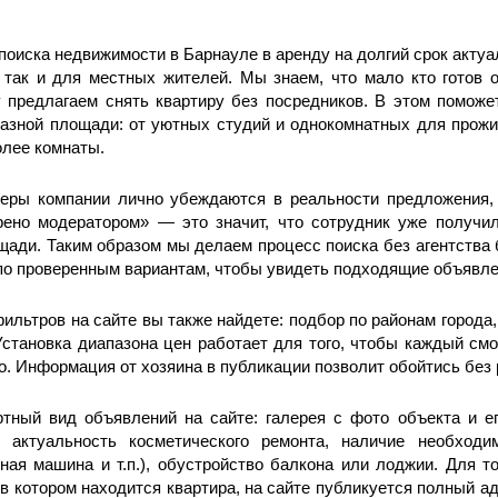
поиска недвижимости в Барнауле в аренду на долгий срок актуа
 так и для местных жителей. Мы знаем, что мало кто готов 
 предлагаем снять квартиру без посредников. В этом поможе
азной площади: от уютных студий и однокомнатных для прожи
олее комнаты.
еры компании лично убеждаются в реальности предложения, 
рено модератором» — это значит, что сотрудник уже получ
ади. Таким образом мы делаем процесс поиска без агентства
по проверенным вариантам, чтобы увидеть подходящие объявл
ильтров на сайте вы также найдете: подбор по районам города
Установка диапазона цен работает для того, чтобы каждый см
о. Информация от хозяина в публикации позволит обойтись без
тный вид объявлений на сайте: галерея с фото объекта и е
ь актуальность косметического ремонта, наличие необходи
ная машина и т.п.), обустройство балкона или лоджии. Для т
 в котором находится квартира, на сайте публикуется полный а