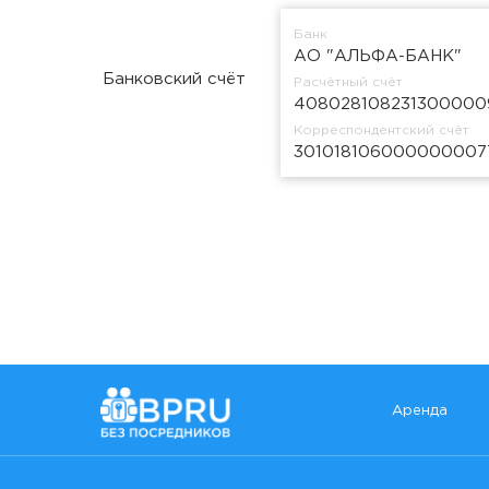
Банк
АО "АЛЬФА-БАНК"
Банковский счёт
Расчётный счёт
408028108231300000
Корреспондентский счёт
301018106000000007
Аренда