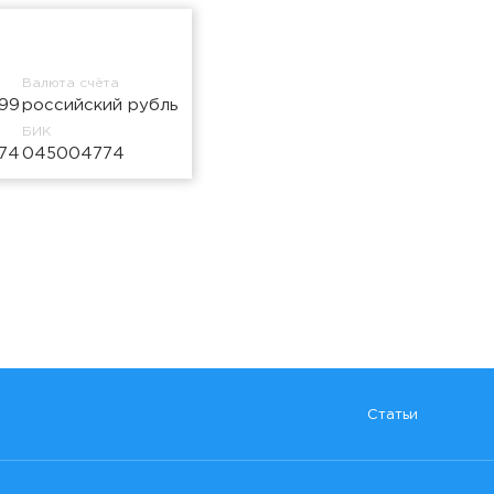
Валюта счёта
99
российский рубль
БИК
74
045004774
Статьи