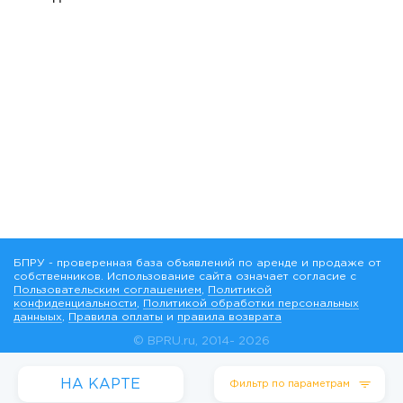
БПРУ - проверенная база объявлений по аренде и продаже от
собственников. Использование сайта означает согласие с
Пользовательским соглашением
,
Политикой
конфиденциальности
,
Политикой обработки персональных
данныых
,
Правила оплаты
и
правила возврата
© BPRU.ru, 2014-
2026
Реквизиты
компании
НА КАРТЕ
Фильтр по параметрам
Контакты