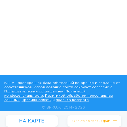
БПРУ - проверенная база объявлений по аренде и продаже от
собственников. Использование сайта означает согласие с
Пользовательским соглашением
,
Политикой
конфиденциальности
,
Политикой обработки персональных
данныых
,
Правила оплаты
и
правила возврата
© BPRU.ru, 2014-
2026
Реквизиты
компании
НА КАРТЕ
Фильтр по параметрам
Контакты