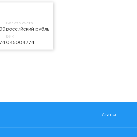
Валюта счёта
99
российский рубль
БИК
74
045004774
Статьи