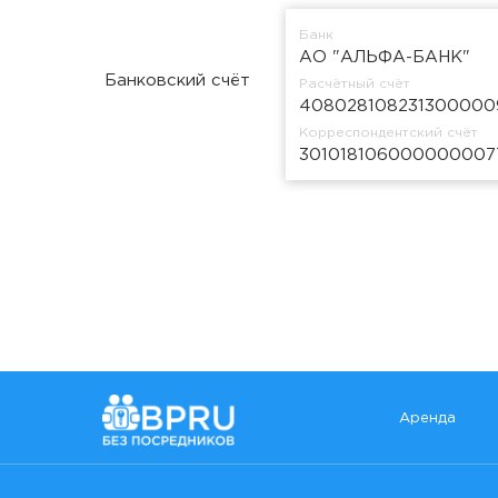
Банк
АО "АЛЬФА-БАНК"
Банковский счёт
Расчётный счёт
408028108231300000
Корреспондентский счёт
301018106000000007
Аренда