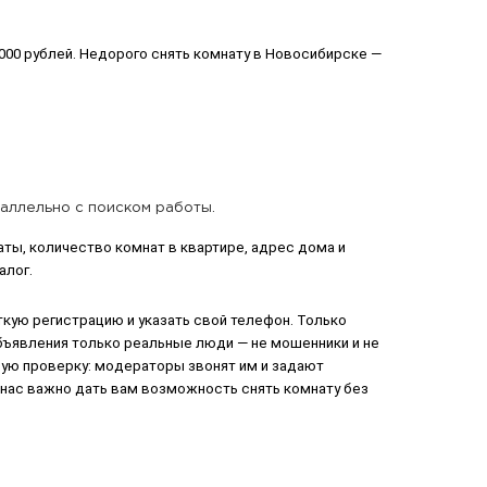
000 рублей. Недорого снять комнату в Новосибирске —
раллельно с поиском работы.
ы, количество комнат в квартире, адрес дома и
алог.
ткую регистрацию и указать свой телефон. Только
бъявления только реальные люди — не мошенники и не
ую проверку: модераторы звонят им и задают
 нас важно дать вам возможность снять комнату без