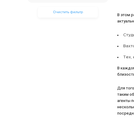
Очистить фильтр
В этом 
актуаль
Студ
Вахт
Тех,
В каждо
близость
Для того
таким о
агенты 
нескольк
посредни