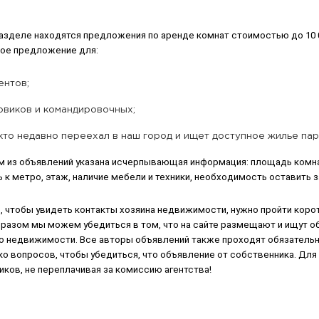
разделе находятся предложения по аренде комнат стоимостью до 10 
ное предложение для:
ентов;
овиков и командировочных;
 кто недавно переехал в наш город и ищет доступное жилье па
м из объявлений указана исчерпывающая информация: площадь комнат
 к метро, этаж, наличие мебели и техники, необходимость оставить з
, чтобы увидеть контакты хозяина недвижимости, нужно пройти коро
бразом мы можем убедиться в том, что на сайте размещают и ищут о
по недвижимости. Все авторы объявлений также проходят обязательн
о вопросов, чтобы убедиться, что объявление от собственника. Для
ков, не переплачивая за комиссию агентства!