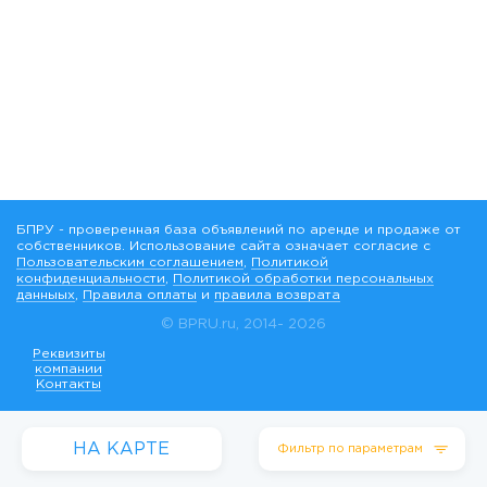
БПРУ - проверенная база объявлений по аренде и продаже от
собственников. Использование сайта означает согласие с
Пользовательским соглашением
,
Политикой
конфиденциальности
,
Политикой обработки персональных
данныых
,
Правила оплаты
и
правила возврата
© BPRU.ru, 2014-
2026
Реквизиты
компании
Контакты
НА КАРТЕ
Фильтр по параметрам