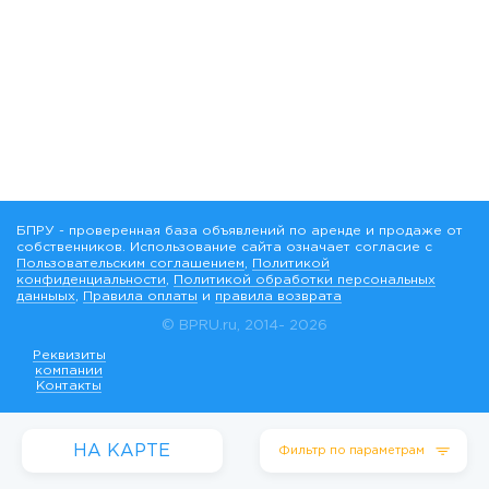
БПРУ - проверенная база объявлений по аренде и продаже от
собственников. Использование сайта означает согласие с
Пользовательским соглашением
,
Политикой
конфиденциальности
,
Политикой обработки персональных
данныых
,
Правила оплаты
и
правила возврата
© BPRU.ru, 2014-
2026
Реквизиты
компании
Контакты
НА КАРТЕ
Фильтр по параметрам