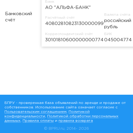
Банк
АО "АЛЬФА-БАНК"
Банковский
Валюта счёта
Расчётный счёт
счёт
российский
40802810823130000099
рубль
Корреспондентский счёт
БИК
30101810600000000774
045004774
БПРУ - проверенная база объявлений по аренде и продаже от
собственников. Использование сайта означает согласие с
Пользовательским соглашением
,
Политикой
конфиденциальности
,
Политикой обработки персональных
данныых
,
Правила оплаты
и
правила возврата
© BPRU.ru, 2014-
2026