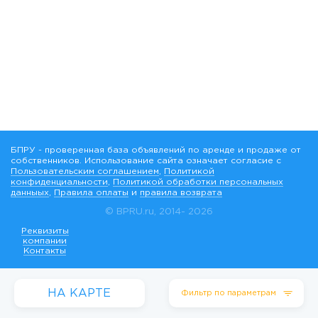
БПРУ - проверенная база объявлений по аренде и продаже от
собственников. Использование сайта означает согласие с
Пользовательским соглашением
,
Политикой
конфиденциальности
,
Политикой обработки персональных
данныых
,
Правила оплаты
и
правила возврата
© BPRU.ru, 2014-
2026
Реквизиты
компании
Контакты
НА КАРТЕ
Фильтр по параметрам