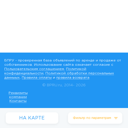
БПРУ - проверенная база объявлений по аренде и продаже от
собственников. Использование сайта означает согласие с
Пользовательским соглашением
,
Политикой
конфиденциальности
,
Политикой обработки персональных
данныых
,
Правила оплаты
и
правила возврата
© BPRU.ru, 2014-
2026
Реквизиты
компании
Контакты
НА КАРТЕ
Фильтр по параметрам