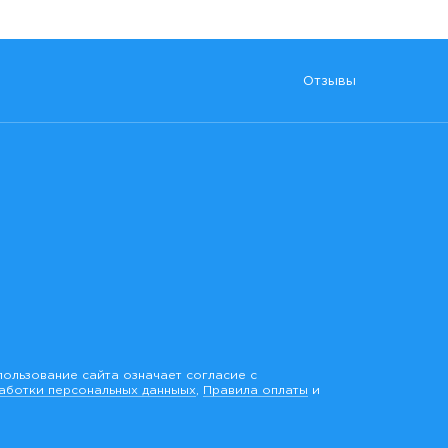
Отзывы
пользование сайта означает согласие с
аботки персональных данныых
,
Правила оплаты
и