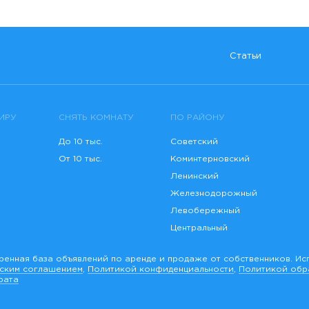
Статьи
ИРУ
СНЯТЬ КОМНАТУ
ПО РАЙОНУ
До 10 тыс.
Советский
От 10 тыс.
Коминтерновский
Ленинский
Железнодорожный
Левобережный
Центральный
ренная база объявлений по аренде и продаже от собственников. Ис
ьским соглашением
,
Политикой конфиденциальности
,
Политикой обр
рата