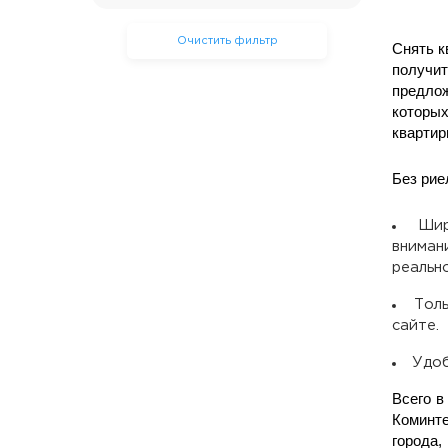
Очистить фильтр
Снять к
получи
предлож
которы
квартир
Без рие
Шир
вниман
реальн
Толь
сайте.
Удоб
Всего в
Коминте
города,