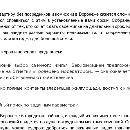
вартиру без посредников и комиссии в Воронеже кажется сложн
тся справиться с этим в установленные вами сроки. Собран
ения от тех, кто хочет сдать свое жилье на длительный срок.
х вы найдете разные варианты недвижимости: от современно
ы или коттеджа для большой семьи.
лторов и переплат предлагаем:
окий выбор съемного жилья. Верификацией предложе
ие на отметку «Проверено модератором» — она означает
ости объявления от собственника.
ко прямые контакты владельцев жилплощади, доступ к ни
ный поиск по заданным параметрам.
 Воронеже 6 городских районов, и каждый из них имеет все шан
рновский придется по душе сотрудникам местных компаний. Св
 куда можно недорого добраться на различных видах трансп