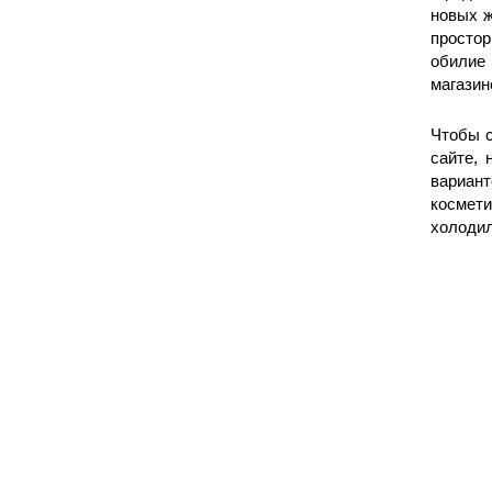
новых 
простор
обилие
магазин
Чтобы с
сайте, 
вариан
космети
холодил